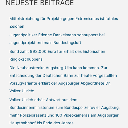
NEUESTE BEITRÄGE
h
e
Mittelstreichung für Projekte gegen Extremismus ist fatales
n
Zeichen
n
a
Jugendpolitiker Etienne Dankelmann schnuppert bei
c
Jugendprojekt erstmals Bundestagsluft
h
Bund zahlt 993.000 Euro für Erhalt des historischen
:
Ringlokschuppens
Die Neubaustrecke Augsburg-Ulm kann kommen. Zur
Entscheidung der Deutschen Bahn zur heute vorgestellten
Vorzugvariante erklärt der Augsburger Abgeordnete Dr.
Volker Ullrich:
Volker Ullrich erhält Antwort aus dem
Bundesinnenministerium zum Bundespolizeirevier Augsburg:
mehr Polizeipräsenz und 100 Videokameras am Augsburger
Hauptbahnhof bis Ende des Jahres