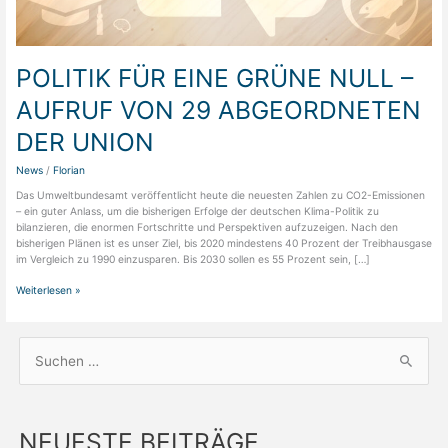
POLITIK FÜR EINE GRÜNE NULL –
AUFRUF VON 29 ABGEORDNETEN
DER UNION
News
/
Florian
Das Umweltbundesamt veröffentlicht heute die neuesten Zahlen zu CO2-Emissionen
– ein guter Anlass, um die bisherigen Erfolge der deutschen Klima-Politik zu
bilanzieren, die enormen Fortschritte und Perspektiven aufzuzeigen. Nach den
bisherigen Plänen ist es unser Ziel, bis 2020 mindestens 40 Prozent der Treibhausgase
im Vergleich zu 1990 einzusparen. Bis 2030 sollen es 55 Prozent sein, […]
Weiterlesen »
S
u
c
NEUESTE BEITRÄGE
h