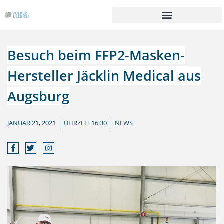
Zum
Inhalt
springen
Besuch beim FFP2-Masken-
Hersteller Jäcklin Medical aus
Augsburg
JANUAR 21, 2021
UHRZEIT
16:30
NEWS
F
T
I
a
w
n
c
i
s
e
t
t
b
t
a
o
e
g
o
r
r
k
a
-
m
f