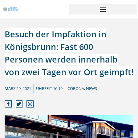
Zum
Inhalt
springen
Besuch der Impfaktion in
Königsbrunn: Fast 600
Personen werden innerhalb
von zwei Tagen vor Ort geimpft!
MÄRZ 29, 2021
UHRZEIT
16:19
CORONA
,
NEWS
F
T
I
a
w
n
c
i
s
e
t
t
b
t
a
o
e
g
o
r
r
k
a
-
m